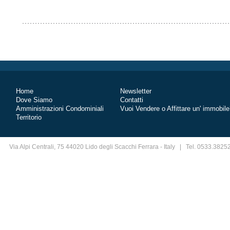
Home
Newsletter
Dove Siamo
Contatti
Amministrazioni Condominiali
Vuoi Vendere o Affittare un' immobil
Territorio
Via Alpi Centrali, 75 44020 Lido degli Scacchi Ferrara - Italy | Tel. 0533